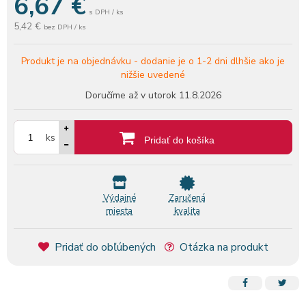
6,67
€
s DPH / ks
5,42 €
bez DPH / ks
Produkt je na objednávku -
dodanie je o 1-2 dni dlhšie ako je
nižšie uvedené
Doručíme až v utorok
11.8.2026
ks
Pridať do košíka
Výdajné
Zaručená
miesta
kvalita
Pridať do obľúbených
Otázka na produkt