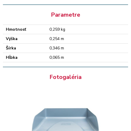
Parametre
Hmotnosť
0,259 kg
Výška
0,254 m
Šírka
0,346 m
Hĺbka
0,065 m
Fotogaléria