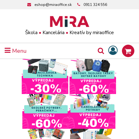
eshop@miraoffice.sk
0911 324 556
Škola
•
Kancelária
•
Kreatív by miraoffice
Menu