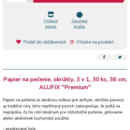
Výdajné
Zaručená
miesta
kvalita
Pridať do obľúbených
Otázka na produkt
Papier na pečenie, okrúhly, 3 v 1, 30 ks, 36 cm,
ALUFIX "Premium"
Papier na pečenie je ideálnou voľbou pre airfryer, okrúhle panvice
aj tradičné rúry. Jeho nepřilnavý povrch zabezpečuje, že jedlá sa
nepripália, čo ho robí ideálnym pre nízkotučné pečenie, grilovanie
alebo akékoľvek kuchynské použitie.
- predrezané listy