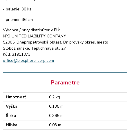
- balenie: 30 ks
- priemer: 36 cm
Výrobca / prvý distribútor v EÚ:
KPD LIMITED LIABILITY COMPANY
52005, Dnepropetrovská oblasť, Dniprovsky okres, mesto
Slobozhanske, Teplichnaya ul., 27
Kód: 31911373
office@biosphere-corp.com
Parametre
Hmotnosť
0,2 kg
Výška
0,135 m
Šírka
0,385 m
Hĺbka
0,03 m