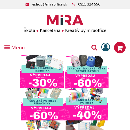
eshop@miraoffice.sk
0911 324 556
Škola
•
Kancelária
•
Kreatív by miraoffice
Menu