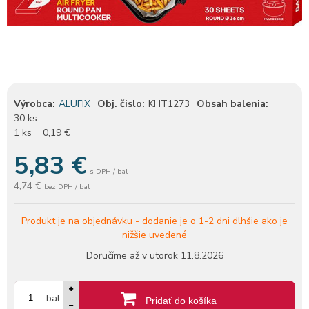
Výrobca:
ALUFIX
Obj. čislo:
KHT1273
Obsah balenia:
30 ks
1 ks = 0,19 €
5,83
€
s DPH / bal
4,74 €
bez DPH / bal
Produkt je na objednávku -
dodanie je o 1-2 dni dlhšie ako je
nižšie uvedené
Doručíme až v utorok
11.8.2026
bal
Pridať do košíka