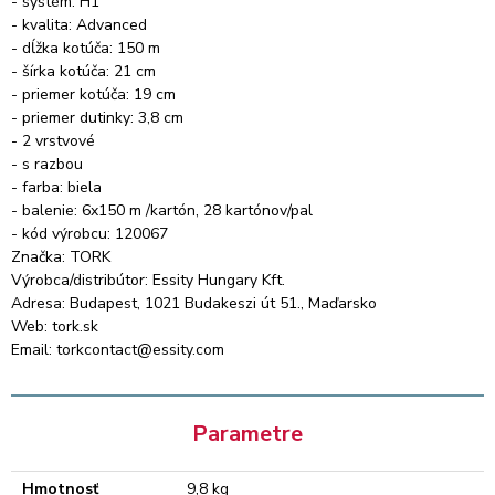
- systém: H1
- kvalita: Advanced
- dĺžka kotúča: 150 m
- šírka kotúča: 21 cm
- priemer kotúča: 19 cm
- priemer dutinky: 3,8 cm
- 2 vrstvové
- s razbou
- farba: biela
- balenie: 6x150 m /kartón, 28 kartónov/pal
- kód výrobcu: 120067
Značka: TORK
Výrobca/distribútor: Essity Hungary Kft.
Adresa: Budapest, 1021 Budakeszi út 51., Maďarsko
Web: tork.sk
Email: torkcontact@essity.com
Parametre
Hmotnosť
9,8 kg