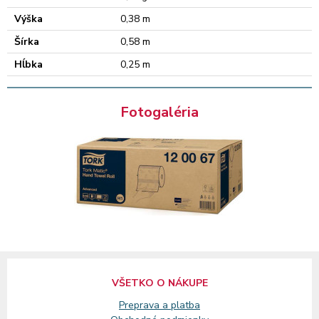
Výška
0,38 m
Šírka
0,58 m
Hĺbka
0,25 m
Fotogaléria
VŠETKO O NÁKUPE
Preprava a platba