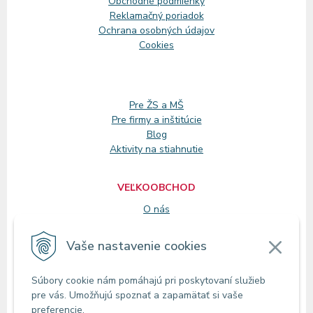
Obchodné podmienky
Reklamačný
poriadok
Ochrana osobných údajov
Cookies
Pre ŽS a MŠ
Pre firmy a inštitúcie
Blog
Aktivity na stiahnutie
VEĽKOOBCHOD
O nás
Registrácia
Vaše nastavenie cookies
KONTAKT
Súbory cookie nám pomáhajú pri poskytovaní služieb
Zákaznícke oddelenie
pre vás. Umožňujú spoznať a zapamätať si vaše
Predajne
preferencie.