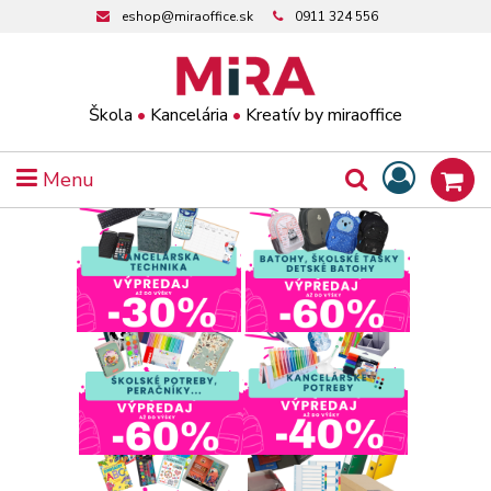
eshop@miraoffice.sk
0911 324 556
Škola
•
Kancelária
•
Kreatív by miraoffice
Menu