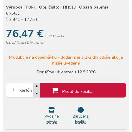
Výrobca:
TORK
Obj. čislo:
KHH919
Obsah balenia:
6 kotúč
1 kotúč = 12,75 €
76,47
€
s DPH / kartón
62,17 €
bez DPH / kartón
Produkt je na objednávku -
dodanie je o 1-2 dni dlhšie ako je
nižšie uvedené
Doručíme už v stredu
12.8.2026
kartón
Pridať do košíka
Výdajné
Zaručená
miesta
kvalita