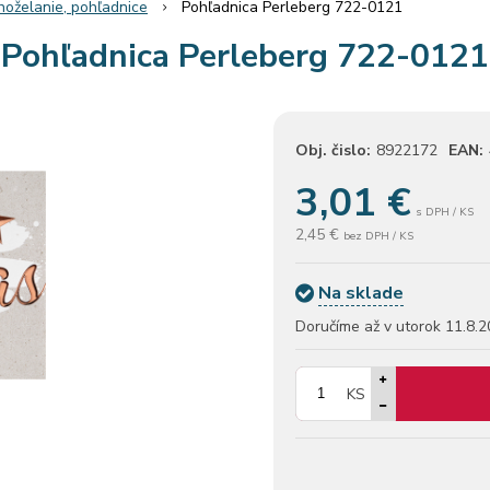
hoželanie, pohľadnice
Pohľadnica Perleberg 722-0121
Pohľadnica Perleberg 722-0121
Obj. čislo:
8922172
EAN:
3,01
€
s DPH / KS
2,45 €
bez DPH / KS
Na sklade
Doručíme až v utorok
11.8.2
KS