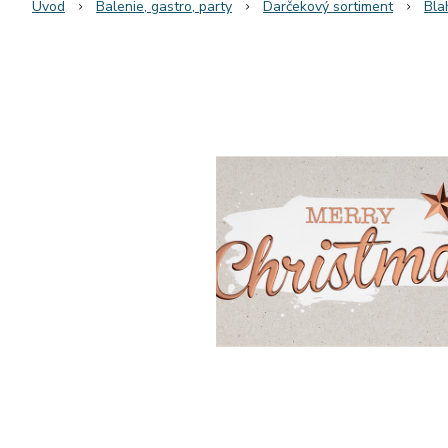
Úvod
Balenie, gastro, party
Darčekový sortiment
Bla