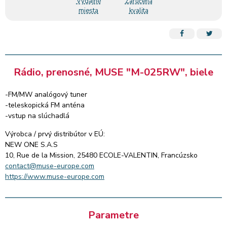
Výdajné
Zaručená
miesta
kvalita
Rádio, prenosné, MUSE "M-025RW", biele
-FM/MW analógový tuner
-teleskopická FM anténa
-vstup na slúchadlá
Výrobca / prvý distribútor v EÚ:
NEW ONE S.A.S
10, Rue de la Mission, 25480 ECOLE-VALENTIN, Francúzsko
contact@muse-europe.com
https://www.muse-europe.com
Parametre