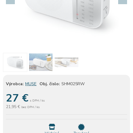
Výrobca:
MUSE
Obj. čislo:
SHM025RW
27
€
s DPH / ks
21,95 €
bez DPH / ks