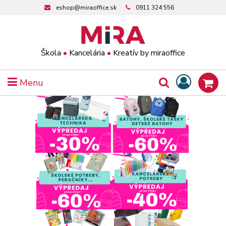
eshop@miraoffice.sk
0911 324 556
Škola
•
Kancelária
•
Kreatív by miraoffice
Menu