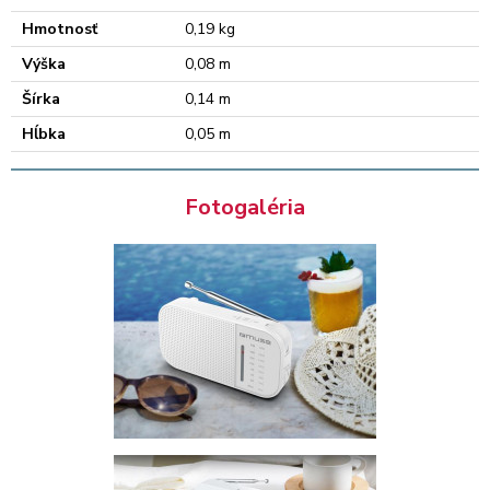
Hmotnosť
0,19 kg
Výška
0,08 m
Šírka
0,14 m
Hĺbka
0,05 m
Fotogaléria