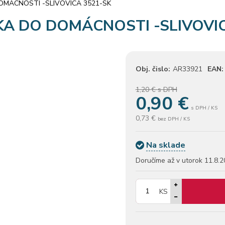
MÁCNOSTI -SLIVOVICA 3521-SK
A DO DOMÁCNOSTI -SLIVOVIC
Obj. čislo:
AR33921
EAN:
1,20 €
s DPH
0,90
€
s DPH / KS
0,73 €
bez DPH / KS
Na sklade
Doručíme až v utorok
11.8.2
KS