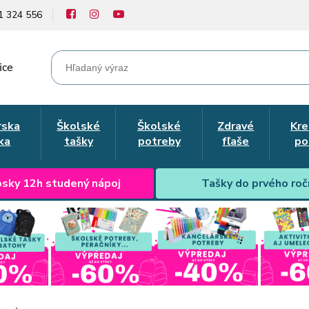
1 324 556
ice
rska
Školské
Školské
Zdravé
Kre
ka
tašky
potreby
fľaše
po
sky 12h studený nápoj
Tašky do prvého roč