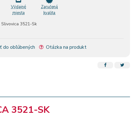
Výdajné
Zaručená
miesta
kvalita
 Slivovica 3521-Sk
ť do obľúbených
Otázka na produkt
A 3521-SK