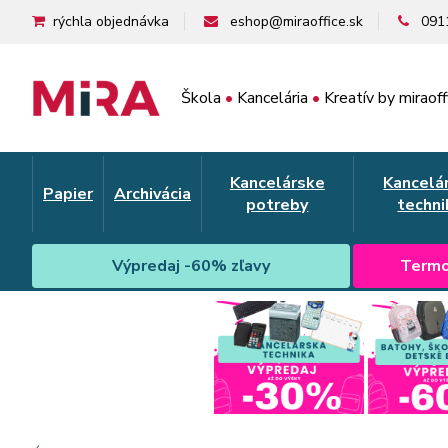
rýchla objednávka
eshop@miraoffice.sk
091
Škola
•
Kancelária
•
Kreatív by miraoff
Kancelárske
Kancelá
Papier
Archivácia
potreby
techni
Výpredaj -60% zľavy
Termo