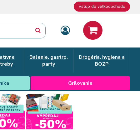
Vstup do veľkoobchodu
atívne
Balenie, gastro,
Drogéria, hygiena a
treby
party
BOZP
níka
Grilovanie