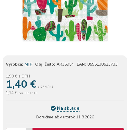
Výrobca:
MFP
Obj. čislo:
AR35954
EAN:
8595138523733
1,90 €
s DPH
1,40
€
s DPH / KS
1,14 €
bez DPH / KS
Na sklade
Doručíme až v utorok
11.8.2026