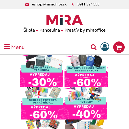
eshop@miraoffice.sk
0911 324 556
Škola
•
Kancelária
•
Kreatív by miraoffice
Menu