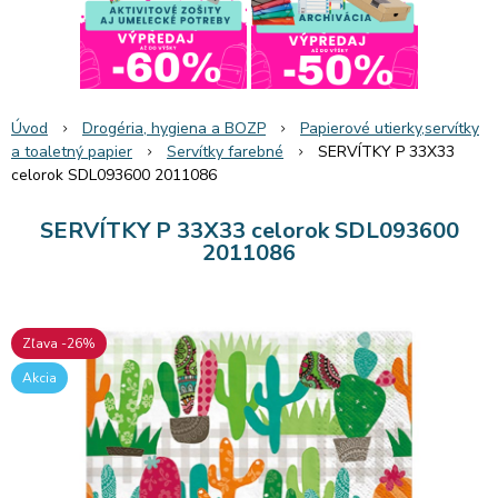
Úvod
Drogéria, hygiena a BOZP
Papierové utierky,servítky
a toaletný papier
Servítky farebné
SERVÍTKY P 33X33
celorok SDL093600 2011086
SERVÍTKY P 33X33 celorok SDL093600
2011086
Zľava -26%
Akcia