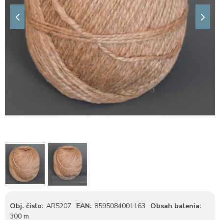
Obj. čislo:
AR5207
EAN:
8595084001163
Obsah balenia:
300 m