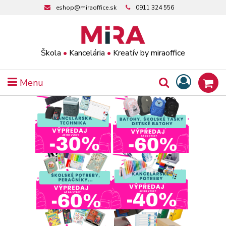
eshop@miraoffice.sk
0911 324 556
Škola
•
Kancelária
•
Kreatív by miraoffice
Menu