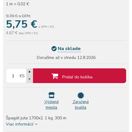
1 m = 0,02 €
9,78 €
s DPH
5,75
€
s DPH / KS
4,67 €
bez DPH / KS
Na sklade
Doručíme až v stredu
12.8.2026
KS
Pridať do košíka
Výdajné
Zaručená
miesta
kvalita
Špagát juta 1700x2, 1 kg, 300 m
Viac informácií