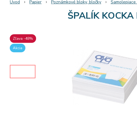
Úvod
Papier
Poznámkové bloky, bločky
Samolepiace b
ŠPALÍK KOCKA 
Zľava -48%
Akcia