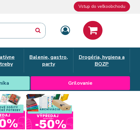
Vstup do veľkoobchodu
atívne
Balenie, gastro,
Drogéria, hygiena a
treby
party
BOZP
níka
Grilovanie