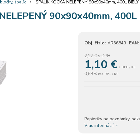
ločky, špalík
ŠPALÍK KOCKA NELEPENÝ 90x90x40mm, 400L BIELY
NELEPENÝ 90x90x40mm, 400L 
Obj. čislo:
AR36849
EAN:
2,12 €
s DPH
1,10
€
s DPH / KS
0,89 €
bez DPH / KS
Papieriky na poznámky, odkaz
Viac informácií