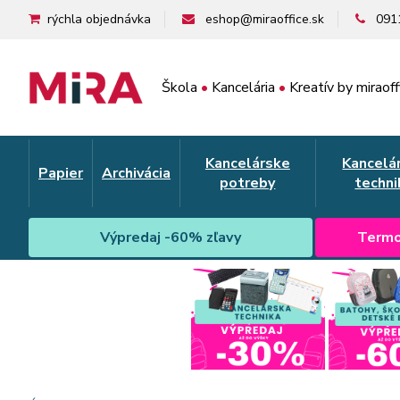
rýchla objednávka
eshop@miraoffice.sk
091
Škola
•
Kancelária
•
Kreatív by miraoff
Kancelárske
Kancelá
Papier
Archivácia
potreby
techni
Výpredaj -60% zľavy
Termo