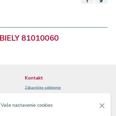
BIELY 81010060
Kontakt
Zákaznícke oddelenie
Predajne
Odberné miesta
Vaše nastavenie cookies