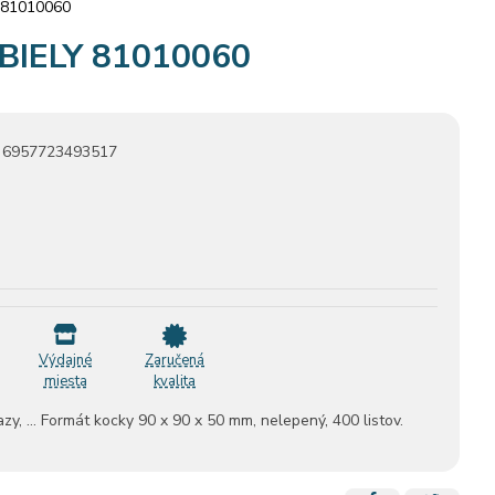
 81010060
BIELY 81010060
6957723493517
Výdajné
Zaručená
miesta
kvalita
y, ... Formát kocky 90 x 90 x 50 mm, nelepený, 400 listov.