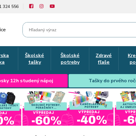
1 324 556
ice
rska
Školské
Školské
Zdravé
Kre
ka
tašky
potreby
fľaše
po
sky 12h studený nápoj
Tašky do prvého roč