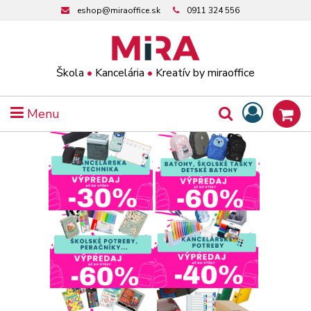
eshop@miraoffice.sk
0911 324 556
Škola
•
Kancelária
•
Kreatív by miraoffice
Menu