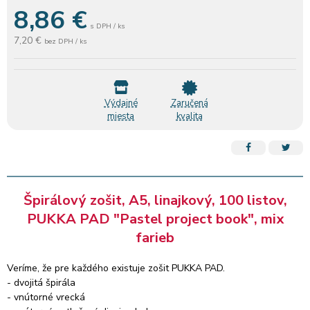
8,86
€
s DPH / ks
7,20 €
bez DPH / ks
Výdajné
Zaručená
miesta
kvalita
Špirálový zošit, A5, linajkový, 100 listov,
PUKKA PAD "Pastel project book", mix
farieb
Veríme, že pre každého existuje zošit PUKKA PAD.
- dvojitá špirála
- vnútorné vrecká