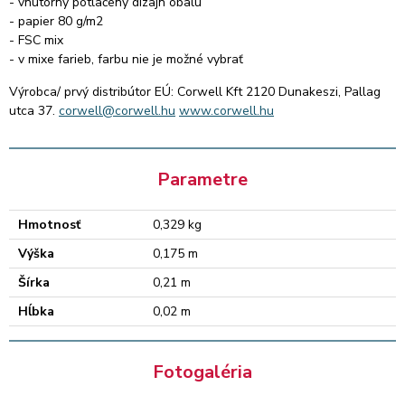
- vnútorný potlačený dizajn obalu
- papier 80 g/m2
- FSC mix
- v mixe farieb, farbu nie je možné vybrať
Výrobca/ prvý distribútor EÚ: Corwell Kft 2120 Dunakeszi, Pallag
utca 37.
corwell@corwell.hu
www.corwell.hu
Parametre
Hmotnosť
0,329 kg
Výška
0,175 m
Šírka
0,21 m
Hĺbka
0,02 m
Fotogaléria