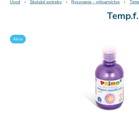
Úvod
Školské potreby
Rysovanie - výtvarníctvo
Temp
Temp.f
Akcia