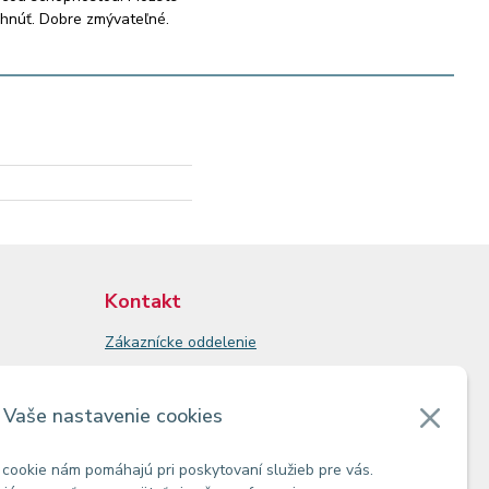
schnúť. Dobre zmývateľné.
Kontakt
Zákaznícke oddelenie
Predajne
Odberné miesta
Vaše nastavenie cookies
cookie nám pomáhajú pri poskytovaní služieb pre vás.