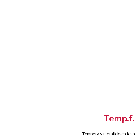
Temp.f
Tempery v metalických jasn