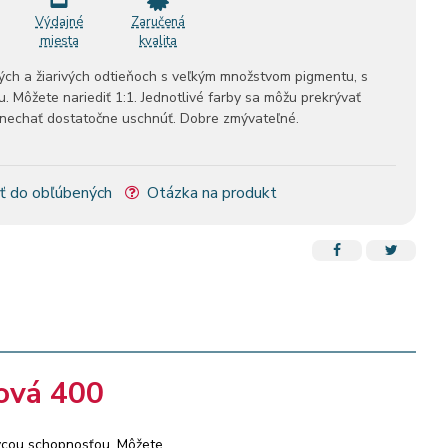
Výdajné
Zaručená
miesta
kvalita
ých a žiarivých odtieňoch s veľkým množstvom pigmentu, s
 Môžete nariediť 1:1. Jednotlivé farby sa môžu prekrývať
né nechať dostatočne uschnúť. Dobre zmývateľné.
ť do obľúbených
Otázka na produkt
ová 400
rycou schopnosťou. Môžete