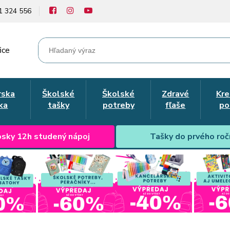
1 324 556
ice
rska
Školské
Školské
Zdravé
Kre
ka
tašky
potreby
fľaše
po
sky 12h studený nápoj
Tašky do prvého roč