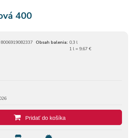
ová 400
8006919082337
Obsah balenia:
0,3 l
1 l = 9,67 €
026
Pridať do košíka