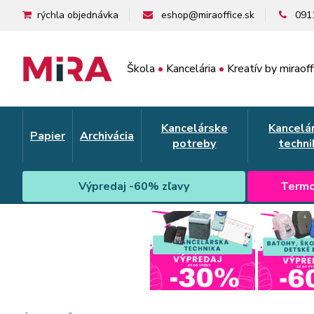
rýchla objednávka
eshop@miraoffice.sk
091
Škola
•
Kancelária
•
Kreatív by miraoff
Kancelárske
Kancelá
Papier
Archivácia
potreby
techni
Výpredaj -60% zľavy
Termo