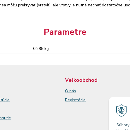
by sa môžu prekrývať (vrstviť), ale vrstvy je nutné nechať dostatočne u
Parametre
0,298 kg
Veľkoobchod
O nás
itúcie
Registrácia
ahnutie
Súbory 