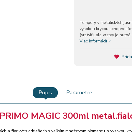
Tempery v metalických jasn
vysokou krycou schopnosťou.
(vrstviť), ale vrstvy je nut
Viac informácií
Prida
Popis
Parametre
.PRIMO MAGIC 300ml metal.fial
ých a žiarivých odtieňoch s veľkým množstvom pigmentu, s vysokou k