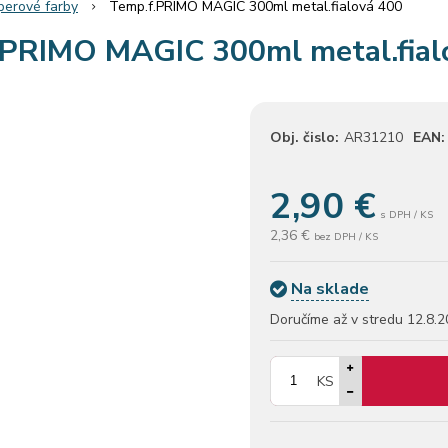
erové farby
Temp.f.PRIMO MAGIC 300ml metal.fialová 400
.PRIMO MAGIC 300ml metal.fial
Obj. čislo:
AR31210
EAN:
2,90
€
s DPH / KS
2,36 €
bez DPH / KS
Na sklade
Doručíme až v stredu
12.8.2
KS