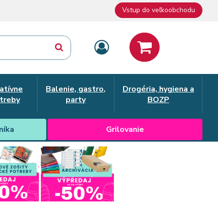
Vstup do veľkoobchodu
atívne
Balenie, gastro,
Drogéria, hygiena a
treby
party
BOZP
níka
Grilovanie