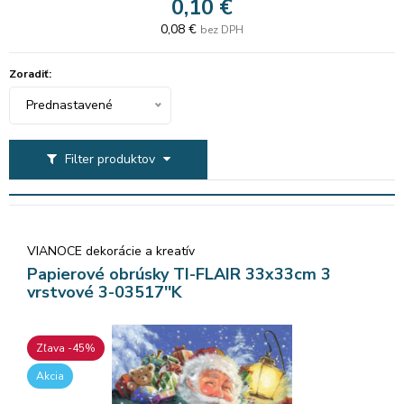
0,10 €
0,08 €
bez DPH
Zoradiť:
Prednastavené
Filter produktov
VIANOCE dekorácie a kreatív
Papierové obrúsky TI-FLAIR 33x33cm 3
vrstvové 3-03517''K
Zľava -45%
Akcia