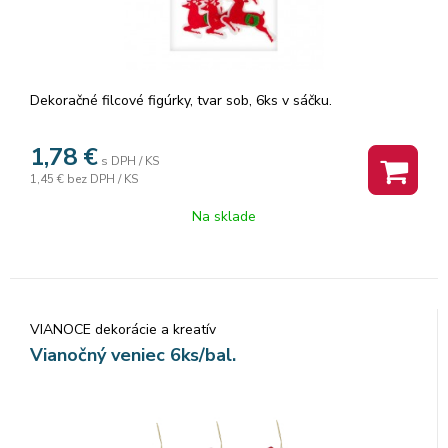
Dekoračné filcové figúrky, tvar sob, 6ks v sáčku.
1,78
€
s DPH / KS
1,45 €
bez DPH / KS
Na sklade
VIANOCE dekorácie a kreatív
Vianočný veniec 6ks/bal.