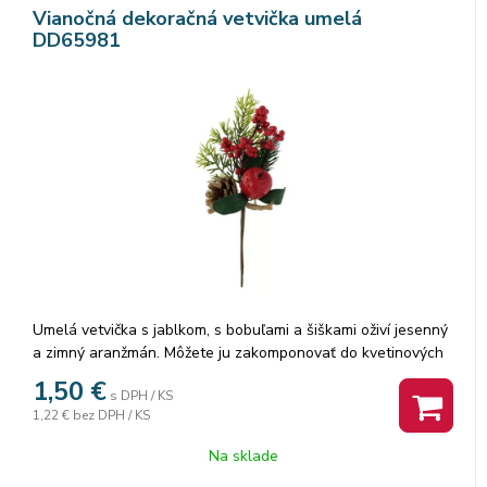
Vianočná dekoračná vetvička umelá
DD65981
Umelá vetvička s jablkom, s bobuľami a šiškami oživí jesenný
a zimný aranžmán. Môžete ju zakomponovať do kvetinových
väzieb, vencov alebo kvetináčov. Rozmer: dĺžka 25cm.
1,50
€
s DPH / KS
1,22 €
bez DPH / KS
Na sklade