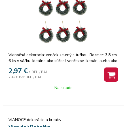
Vianočná dekorácia: venček zelený s tužkou. Rozmer: 3,8 cm.
6 ks v sáčku. Ideálne ako súčasť venčekov, ikebán, alebo ako
samostatne stojaca ozdoba. Použiť ich môžete aj napríklad
2,97
€
s DPH / BAL
na svoje vlastné handmade výrobky.
2,42 €
bez DPH / BAL
Na sklade
VIANOCE dekorácie a kreatív
Vian.dek.Rohožka