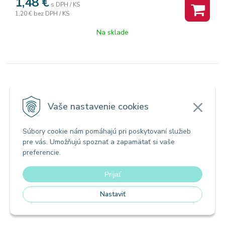
1,48
€
s DPH / KS
1,20 €
bez DPH / KS
Na sklade
VIANOCE dekorácie a kreatív
Hviezda strieborná nalepovacia DD66396
Vaše nastavenie cookies
Súbory cookie nám pomáhajú pri poskytovaní služieb
pre vás. Umožňujú spoznať a zapamätať si vaše
preferencie.
Prijať
Nastaviť