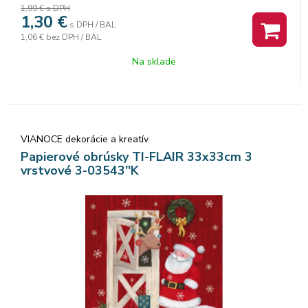
1,99 €
s DPH
1,30
€
s DPH / BAL
1,06 €
bez DPH / BAL
Na sklade
VIANOCE dekorácie a kreatív
Papierové obrúsky TI-FLAIR 33x33cm 3
vrstvové 3-03543''K