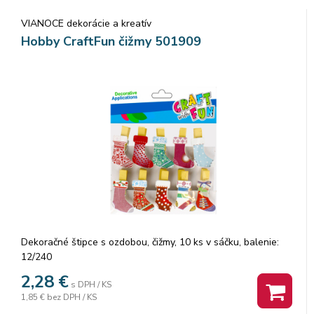
VIANOCE dekorácie a kreatív
Hobby CraftFun čižmy 501909
Dekoračné štipce s ozdobou, čižmy, 10 ks v sáčku, balenie:
12/240
2,28
€
s DPH / KS
1,85 €
bez DPH / KS