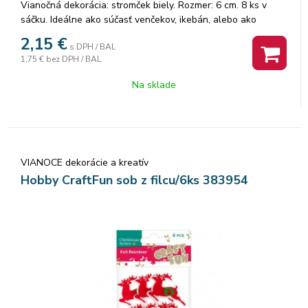
Vianočná dekorácia: stromček biely. Rozmer: 6 cm. 8 ks v
sáčku. Ideálne ako súčasť venčekov, ikebán, alebo ako
samostatne stojaca ozdoba. Použiť ich môžete aj napríklad
2,15
€
s DPH / BAL
na svoje vlastné handmade výrobky.
1,75 €
bez DPH / BAL
Na sklade
VIANOCE dekorácie a kreatív
Hobby CraftFun sob z filcu/6ks 383954