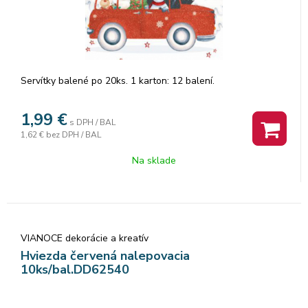
Servítky balené po 20ks. 1 karton: 12 balení.
1,99
€
s DPH / BAL
1,62 €
bez DPH / BAL
Na sklade
VIANOCE dekorácie a kreatív
Hviezda červená nalepovacia
10ks/bal.DD62540