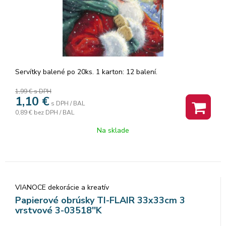
Servítky balené po 20ks. 1 karton: 12 balení.
1,99 €
s DPH
1,10
€
s DPH / BAL
0,89 €
bez DPH / BAL
Na sklade
VIANOCE dekorácie a kreatív
Papierové obrúsky TI-FLAIR 33x33cm 3
vrstvové 3-03518''K