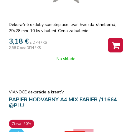
Dekoračné ozdoby samolepiace, tvar: hviezda-strieborná,
29x28 mm. 10 ks v balení. Cena za balenie.
3,18
€
s DPH / KS
2,58 €
bez DPH / KS
Na sklade
VIANOCE dekorácie a kreatív
PAPIER HODVABNY A4 MIX FARIEB /11664
@PLU
Zľava -50%