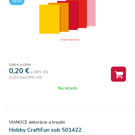
Akcia
0,40 €
s DPH
0,20
€
s DPH / KS
0,16 €
bez DPH / KS
Na sklade
VIANOCE dekorácie a kreatív
Hobby CraftFun sob 501422