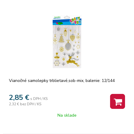
Vianočné samolepky trblietavé,sob-mix, balenie: 12/144
2,85
€
s DPH / KS
2,32 €
bez DPH / KS
Na sklade