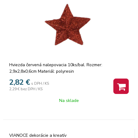
Hviezda červená nalepovacia 10ks/bal. Rozmer:
2,9x2,8x0,6cm Materiál: polyresin
2,82
€
s DPH / KS
2,29 €
bez DPH / KS
Na sklade
VIANOCE dekorácie a kreatív