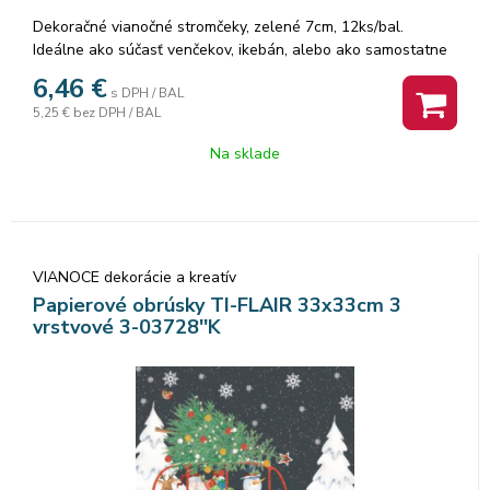
Dekoračné vianočné stromčeky, zelené 7cm, 12ks/bal.
Ideálne ako súčasť venčekov, ikebán, alebo ako samostatne
stojaca ozdoba. Použiť ich môžete aj napríklad na svoje
6,46
€
s DPH / BAL
vlastné handmade výrobky.
5,25 €
bez DPH / BAL
Na sklade
VIANOCE dekorácie a kreatív
Papierové obrúsky TI-FLAIR 33x33cm 3
vrstvové 3-03728''K