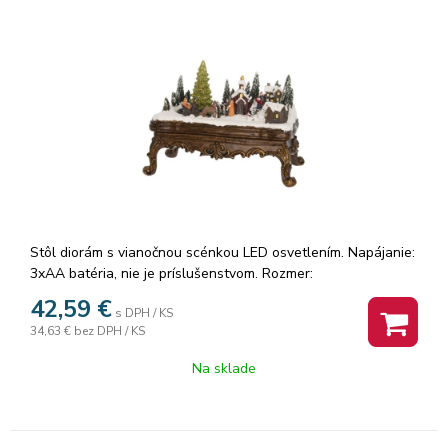
Stôl diorám s vianočnou scénkou LED osvetlením. Napájanie:
3xAA batéria, nie je príslušenstvom. Rozmer:
23,5x14x16,5cm Materiál: polyresin
42,59
€
s DPH / KS
34,63 €
bez DPH / KS
Na sklade