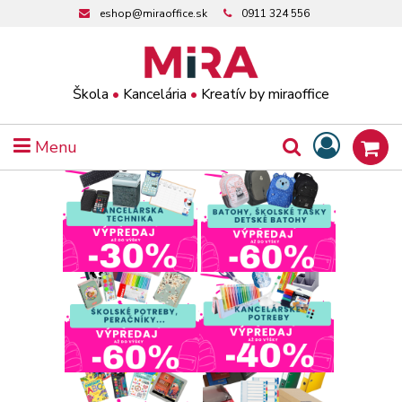
eshop@miraoffice.sk
0911 324 556
Škola
•
Kancelária
•
Kreatív by miraoffice
Menu