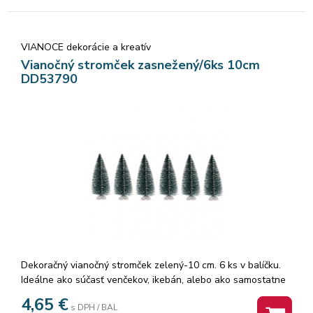
VIANOCE dekorácie a kreatív
Vianočný stromček zasnežený/6ks 10cm
DD53790
Dekoračný vianočný stromček zelený-10 cm. 6 ks v balíčku.
Ideálne ako súčasť venčekov, ikebán, alebo ako samostatne
stojaca ozdoba. Použiť ich môžete aj napríklad na svoje
4,65
€
s DPH / BAL
vlastné handmade výrobky.