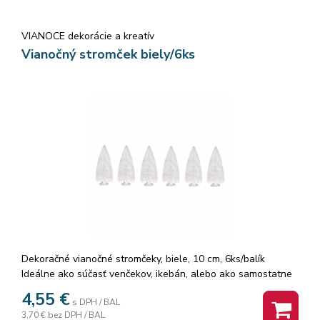
VIANOCE dekorácie a kreatív
Vianočný stromček biely/6ks
Dekoračné vianočné stromčeky, biele, 10 cm, 6ks/balík
Ideálne ako súčasť venčekov, ikebán, alebo ako samostatne
stojaca ozdoba. Použiť ich môžete aj napríklad na svoje
4,55
€
s DPH / BAL
vlastné handmade výrobky.
3,70 €
bez DPH / BAL