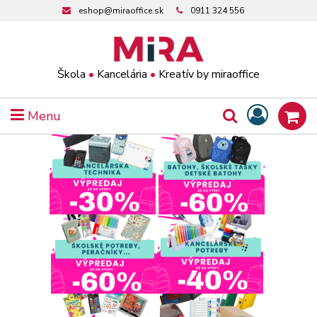
eshop@miraoffice.sk
0911 324 556
Škola
•
Kancelária
•
Kreatív by miraoffice
Menu