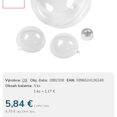
Výrobca:
QX
Obj. čislo:
2882308
EAN:
5996524136248
Obsah balenia:
5 ks
1 ks = 1,17 €
5,84
€
s DPH / BAL
4,75 €
bez DPH / BAL