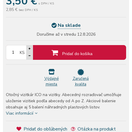
3,50
€
s DPH / KS
2,85 €
bez DPH / KS
Na sklade
Doručíme až v stredu
12.8.2026
KS
Pridať do košíka
Výdajné
Zaručená
miesta
kvalita
Otočný vizitkár ICO na vizitky. Abecedný rozraďovač umožňuje
uloženie vizitiek podľa abecedy od A po Z. Akciové balenie
obsahuje aj 5 balení náhradných plastových listov.
Viac informácií
Pridať do obľúbených
Otázka na produkt