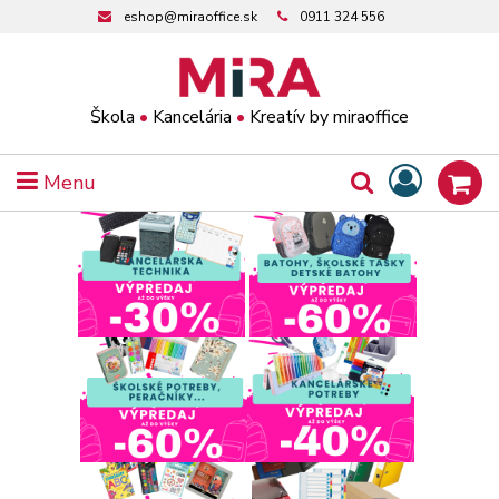
eshop@miraoffice.sk
0911 324 556
Škola
•
Kancelária
•
Kreatív by miraoffice
Menu