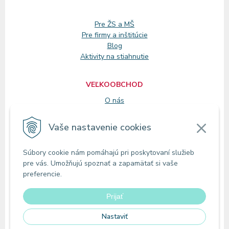
Pre ŽS a MŠ
Pre firmy a inštitúcie
Blog
Aktivity na stiahnutie
VEĽKOOBCHOD
O nás
Registrácia
Vaše nastavenie cookies
KONTAKT
Súbory cookie nám pomáhajú pri poskytovaní služieb
Zákaznícke oddelenie
pre vás. Umožňujú spoznať a zapamätať si vaše
Predajne
preferencie.
Odberné miesta
Prijať
Nastaviť
© 2026 MIRAoffice | Online papiernictvo •
tvorba eshopu cez UNIobchod
,