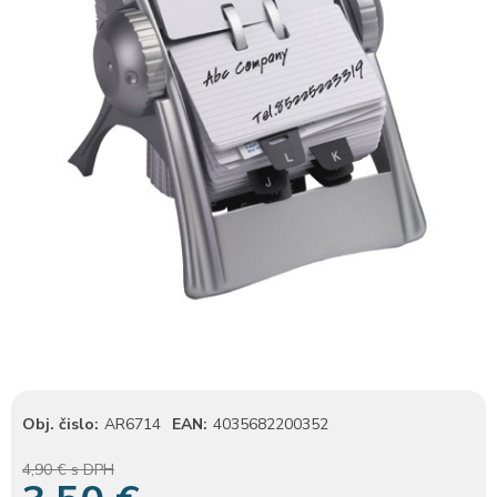
Obj. čislo:
AR6714
EAN:
4035682200352
4,90 €
s DPH