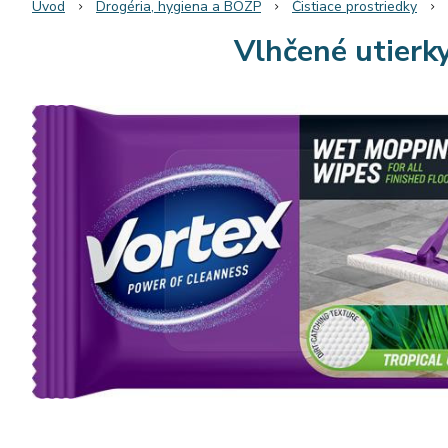
Úvod
Drogéria, hygiena a BOZP
Čistiace prostriedky
Vlhčené utierk