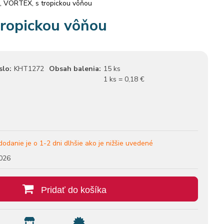
s, VORTEX, s tropickou vôňou
tropickou vôňou
slo:
KHT1272
Obsah balenia:
15 ks
1 ks = 0,18 €
dodanie je o 1-2 dni dlhšie ako je nižšie uvedené
026
Pridať do košíka