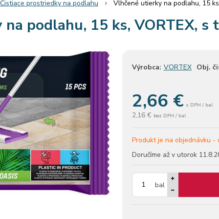
Čistiace prostriedky na podlahu
Vlhčené utierky na podlahu, 15 k
y na podlahu, 15 ks, VORTEX, s 
Výrobca:
VORTEX
Obj. či
2,66
€
s DPH / bal
2,16 €
bez DPH / bal
Produkt je na objednávku -
Doručíme až v utorok
11.8.2
bal