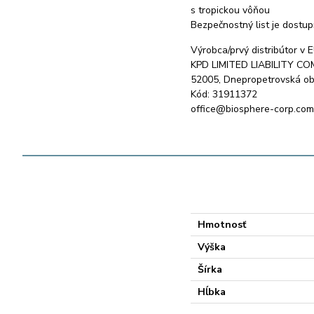
s tropickou vôňou
Bezpečnostný list je dostup
Výrobca/prvý distribútor v E
KPD LIMITED LIABILITY C
52005, Dnepropetrovská obl
Kód: 31911372
office@biosphere-corp.com
Hmotnosť
Výška
Šírka
Hĺbka