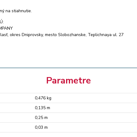
ný na stiahnutie.
Ú:
OMPANY
asť, okres Dniprovsky, mesto Slobozhanske, Teplichnaya ul. 27
Parametre
0,476 kg
0,135 m
0,25 m
0,03 m