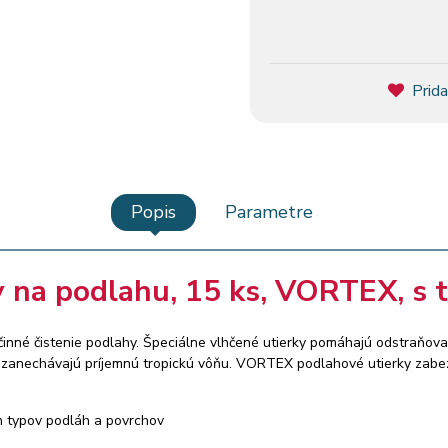
Prida
Popis
Parametre
y na podlahu, 15 ks, VORTEX, s 
činné čistenie podlahy. Špeciálne vlhčené utierky pomáhajú odstraňovať
 zanechávajú príjemnú tropickú vôňu. VORTEX podlahové utierky zabe
ch typov podláh a povrchov