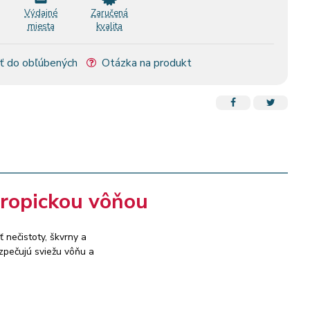
Výdajné
Zaručená
miesta
kvalita
ť do obľúbených
Otázka na produkt
tropickou vôňou
 nečistoty, škvrny a
zpečujú sviežu vôňu a