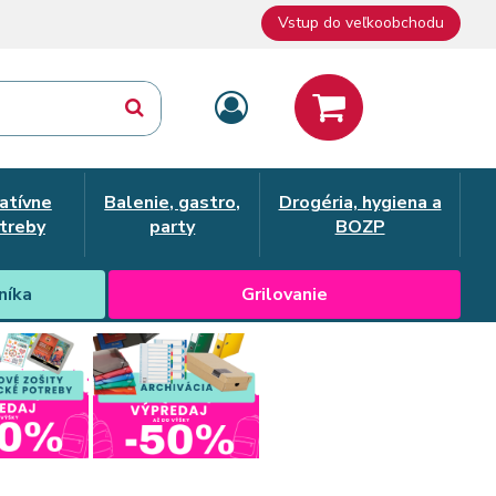
Vstup do veľkoobchodu
atívne
Balenie, gastro,
Drogéria, hygiena a
treby
party
BOZP
níka
Grilovanie