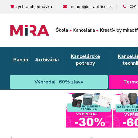
rýchla objednávka
eshop@miraoffice.sk
091
Škola
•
Kancelária
•
Kreatív by miraoff
Kancelárske
Kancelá
Papier
Archivácia
potreby
techni
Výpredaj -60% zľavy
Termo