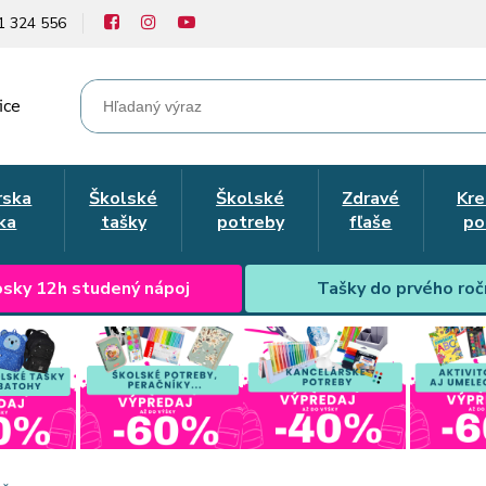
1 324 556
ice
rska
Školské
Školské
Zdravé
Kre
ka
tašky
potreby
fľaše
po
sky 12h studený nápoj
Tašky do prvého roč