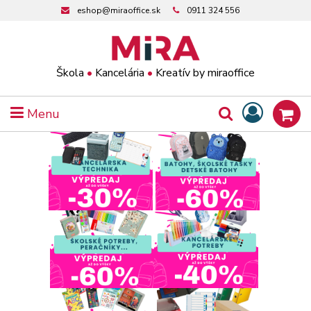
eshop@miraoffice.sk
0911 324 556
Škola
•
Kancelária
•
Kreatív by miraoffice
Menu