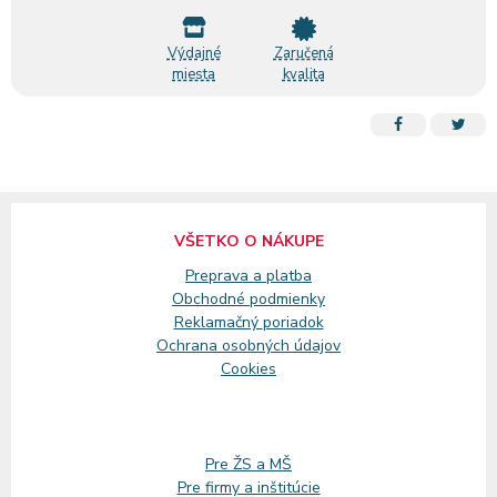
Výdajné
Zaručená
miesta
kvalita
VŠETKO O NÁKUPE
Preprava a platba
Obchodné podmienky
Reklamačný
poriadok
Ochrana osobných údajov
Cookies
Pre ŽS a MŠ
Pre firmy a inštitúcie