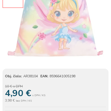
Obj. čislo:
AR38104
EAN:
8596641005198
10 €
s DPH
4,90
€
s DPH / KS
3,98 €
bez DPH / KS