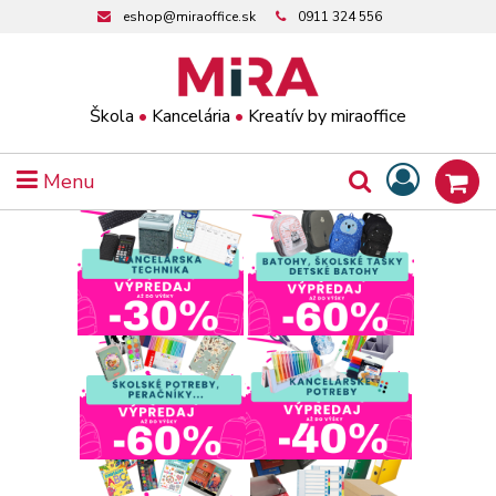
eshop@miraoffice.sk
0911 324 556
Škola
•
Kancelária
•
Kreatív by miraoffice
Menu