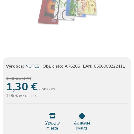
Výrobca:
NOTES
Obj. čislo:
AR6265
EAN:
8586009222411
1,70 €
s DPH
1,30
€
s DPH / KS
1,06 €
bez DPH / KS
Výdajné
Zaručená
miesta
kvalita