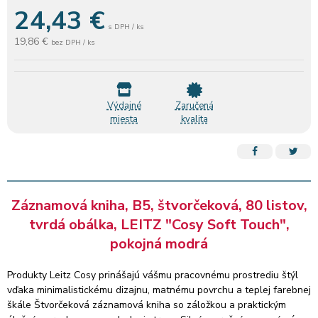
24,43
€
s DPH / ks
19,86 €
bez DPH / ks
Výdajné
Zaručená
miesta
kvalita
Záznamová kniha, B5, štvorčeková, 80 listov,
tvrdá obálka, LEITZ "Cosy Soft Touch",
pokojná modrá
Produkty Leitz Cosy prinášajú vášmu pracovnému prostrediu štýl
vďaka minimalistickému dizajnu, matnému povrchu a teplej farebnej
škále Štvorčeková záznamová kniha so záložkou a praktickým