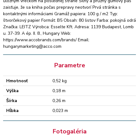
úložným vreckom na poslednej strane Silný a pružný gumový pás
zaisťuje, že sa kniha počas prepravy neotvorí Prvá stránka s
kontaktnými informáciami Gramáž papiera: 100 g / m2 Typ:
štvorčekový papier Formát: B5 Obsah: 80 listov Farba: pokojná odrá
Značka: LEITZ Výrobca: Esselte Kft. Adresa: 1139 Budapest, Lomb
u. 37-39. A ép. II. 8., Hungary Web:
https://www.accobrands.com/brands/ Email:
hungarymarketing@acco.com
Parametre
Hmotnosť
0,52 kg
Výška
0,18 m
Šírka
0,26 m
Hĺbka
0,023 m
Fotogaléria