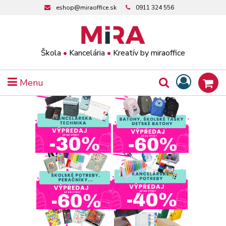
eshop@miraoffice.sk
0911 324 556
Škola
•
Kancelária
•
Kreatív by miraoffice
Menu