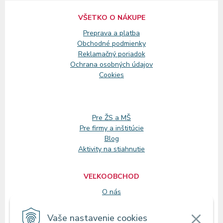
VŠETKO O NÁKUPE
Preprava a platba
Obchodné podmienky
Reklamačný
poriadok
Ochrana osobných údajov
Cookies
Pre ŽS a MŠ
Pre firmy a inštitúcie
Blog
Aktivity na stiahnutie
VEĽKOOBCHOD
O nás
Registrácia
Vaše nastavenie cookies