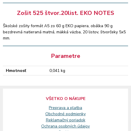
Zošit 525 štvor.20list. EKO NOTES
Školské zošity formát A5 zo 60 g EKO papiera, obálka 90 g
bezdrevná natieraná matná, mäkká väzba, 20 listov, štvorčeky 5x5
mm.
Parametre
Hmotnosť
0,041 kg
VŠETKO O NÁKUPE
Preprava a platba
Obchodné podmienky
Reklamačný
poriadok
Ochrana osobných údajov