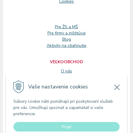
Cookies
Pre ŽS a MŠ
Pre firmy a inštitúcie
Blog
Aktivity na stiahnutie
VEĽKOOBCHOD
O nás
Registrácia
Vaše nastavenie cookies
KONTAKT
Súbory cookie nám pomáhajú pri poskytovaní služieb
Zákaznícke oddelenie
pre vás. Umožňujú spoznať a zapamätať si vaše
Predajne
preferencie.
Odberné miesta
Prijať