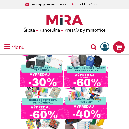
eshop@miraoffice.sk
0911 324 556
Škola
•
Kancelária
•
Kreatív by miraoffice
Menu