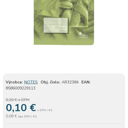
Výrobca:
NOTES
Obj. čislo:
AR32384
EAN:
8586009229113
0,20 €
s DPH
0,10
€
s DPH / KS
0,08 €
bez DPH / KS