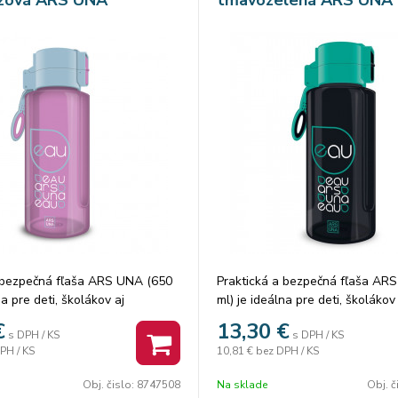
a bezpečná fľaša ARS UNA (650
Praktická a bezpečná fľaša AR
na pre deti, školákov aj
ml) je ideálna pre deti, školákov 
Je vyrobená z vysoko kvalitného
dospelých. Je vyrobená z vysoko
€
13,30
€
s DPH / KS
s DPH / KS
man Tritan™ Copolyester, ktorý
plastu Eastman Tritan™ Copolye
PH / KS
10,81 €
bez DPH / KS
z obsahu BPA a určený na styk
je 100 % bez obsahu BPA a urče
i.
s potravinami.
Obj. čislo:
8747508
Na sklade
Obj. č