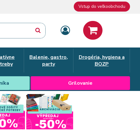
Vstup do veľkoobchodu
atívne
Balenie, gastro,
Drogéria, hygiena a
treby
party
BOZP
níka
Grilovanie