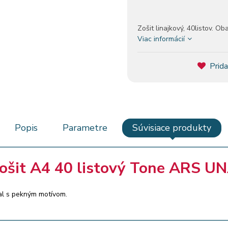
Zošit linajkový, 40listov. O
Viac informácií
Prida
Popis
Parametre
Súvisiace produkty
ošit A4 40 listový Tone ARS U
bal s pekným motívom.