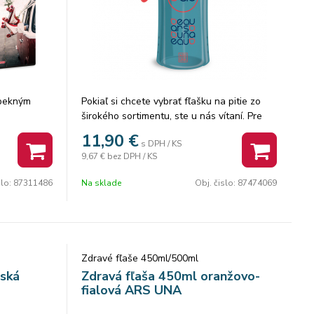
s pekným
Pokiaľ si chcete vybrať fľašku na pitie zo
širokého sortimentu, ste u nás vítaní. Pre
malé deti, či školákov je pripravený výber z
11,90
€
s DPH / KS
množstva dizajnov, najjednoduchším
9,67 €
bez DPH / KS
zatváraním fliaš a vyrobených zo 100 %
nezávadného materiálu.
slo:
87311486
Na sklade
Obj. čislo:
87474069
Fľaše Ars Una sú vysokej kvality a ich
suroviny spĺňajú najprísnejšie predpisy pre
materiály prichádzajúce do styku s
potravinami, vrátane nemeckého LFGB a
amerického FDA.
Zdravé fľaše 450ml/500ml
Fľaše Ars Una sú vyrobené z plastu bez
rská
Zdravá fľaša 450ml oranžovo-
BPA , takže sú úplne bezpečné, pretože z
fialová ARS UNA
materiálu fľaše sa nemôžu rozpúšťať žiadne
škodlivé látky.