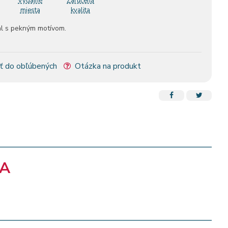
Výdajné
Zaručená
miesta
kvalita
bal s pekným motívom.
ť do obľúbených
Otázka na produkt
NA