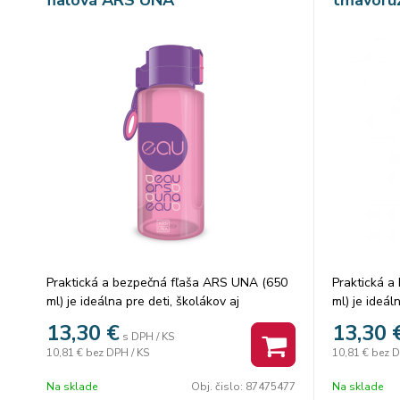
Praktická a bezpečná fľaša ARS UNA (650
Praktická 
ml) je ideálna pre deti, školákov aj
ml) je ideál
dospelých. Je vyrobená z vysoko kvalitného
dospelých. 
13,30
€
13,30
s DPH / KS
plastu Eastman Tritan™ Copolyester, ktorý
plastu East
10,81 €
bez DPH / KS
10,81 €
bez D
je 100 % bez obsahu BPA a určený na styk
je 100 % be
s potravinami.
s potravinam
Na sklade
Obj. čislo:
87475477
Na sklade