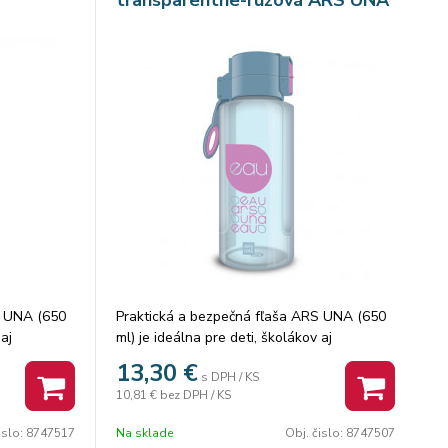
S UNA (650
Praktická a bezpečná fľaša ARS UNA (650
aj
ml) je ideálna pre deti, školákov aj
 kvalitného
dospelých. Je vyrobená z vysoko kvalitného
13,30
€
s DPH / KS
ster, ktorý
plastu Eastman Tritan™ Copolyester, ktorý
10,81 €
bez DPH / KS
ný na styk
je 100 % bez obsahu BPA a určený na styk
s potravinami.
islo:
8747517
Na sklade
Obj. čislo:
8747507