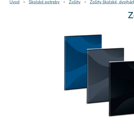
Úvod
Školské potreby
Zošity
Zošity školské, dvojhár
Z