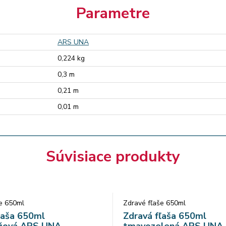
Parametre
ARS UNA
0,224 kg
0,3 m
0,21 m
0,01 m
Súvisiace produkty
e 650ml
Zdravé fľaše 650ml
ľaša 650ml
Zdravá fľaša 650ml
žová ARS UNA
tmavozelená ARS UNA