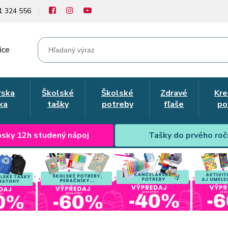
1 324 556
ice
rska
Školské
Školské
Zdravé
Kre
ka
tašky
potreby
fľaše
po
sky 12h studený nápoj
Tašky do prvého roč