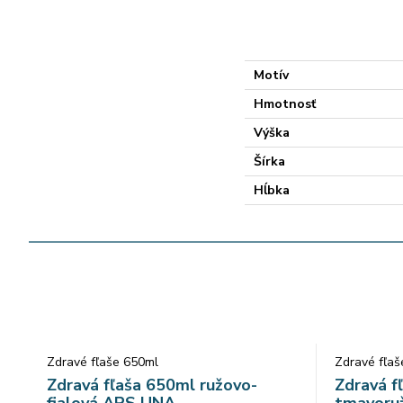
Motív
Hmotnosť
Výška
Šírka
Hĺbka
Zdravé fľaše 650ml
Zdravé fľaš
Zdravá fľaša 650ml ružovo-
Zdravá f
fialová ARS UNA
tmavoru