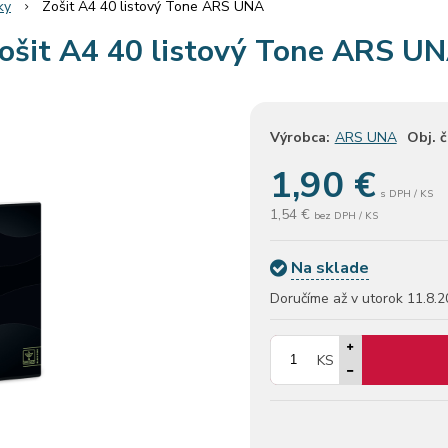
ky
Zošit A4 40 listový Tone ARS UNA
ošit A4 40 listový Tone ARS U
Výrobca:
ARS UNA
Obj. č
1,90
€
s DPH / KS
1,54 €
bez DPH / KS
Na sklade
Doručíme až v utorok
11.8.2
KS