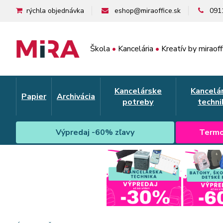
rýchla objednávka
eshop@miraoffice.sk
091
Škola
•
Kancelária
•
Kreatív by miraoff
Kancelárske
Kancelá
Papier
Archivácia
potreby
techni
Výpredaj -60% zľavy
Termo