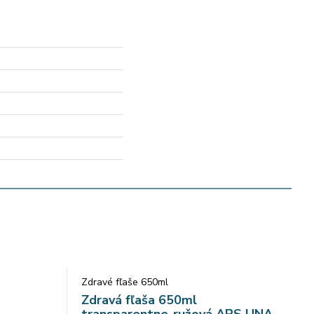
Zdravé fľaše 650ml
Zdravá fľaša 650ml
transparentne-ružová ARS UNA