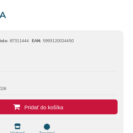
NA
islo:
87311444
EAN:
5993120024450
026
Pridať do košíka